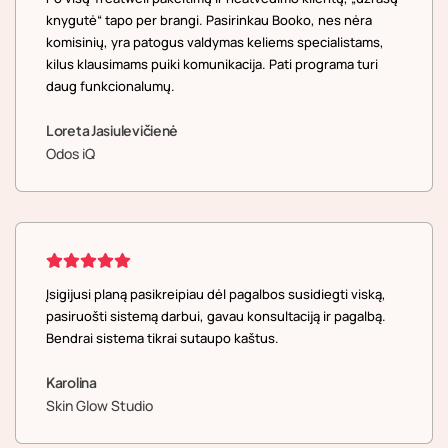
knygutė“ tapo per brangi. Pasirinkau Booko, nes nėra
komisinių, yra patogus valdymas keliems specialistams,
kilus klausimams puiki komunikacija. Pati programa turi
daug funkcionalumų.
Loreta Jasiulevičienė
Odos iQ
Įsigijusi planą pasikreipiau dėl pagalbos susidiegti viską,
pasiruošti sistemą darbui, gavau konsultaciją ir pagalbą.
Bendrai sistema tikrai sutaupo kaštus.
Karolina
Skin Glow Studio