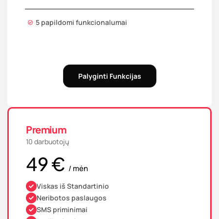
5 papildomi funkcionalumai
Palyginti Funkcijas
Premium
10 darbuotojų
49 €
/ mėn
Viskas iš Standartinio
Neribotos paslaugos
SMS priminimai