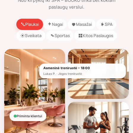
Nuo kirpyklų iki SPA – BOOKO tinka bet kokiam
paslaugų verslui.
Plaukai
Nagai
Masažai
SPA
Sveikata
Sportas
Kitos Paslaugos
Asmeninė treniruotė – 18:00
Lukas P. · Jėgos treniruotė
Priminta klientui