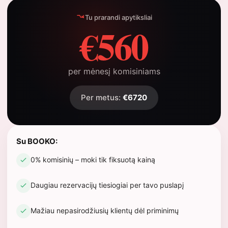
Tu prarandi apytiksliai
€560
per mėnesį komisiniams
Per metus:
€6720
Su BOOKO:
0% komisinių – moki tik fiksuotą kainą
Daugiau rezervacijų tiesiogiai per tavo puslapį
Mažiau nepasirodžiusių klientų dėl priminimų