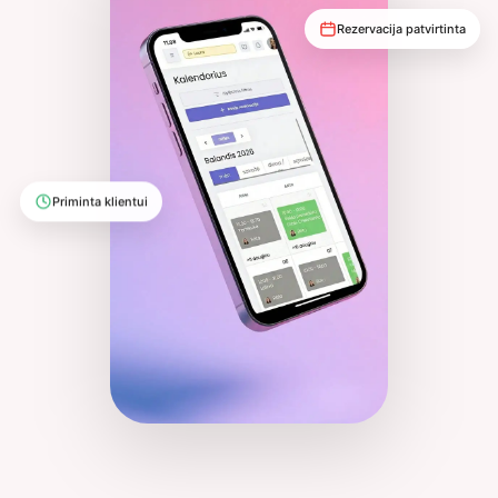
Rezervacija patvirtinta
Priminta klientui