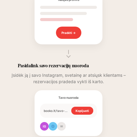
Pradėti →
Pasidalink savo rezervacijų nuoroda
Įsidėk ją į savo Instagram, svetainę ar atsiųsk klientams –
rezervacijos pradeda vykti iš karto.
Tavo nuoroda
booko.lt/tavo-...
Kopijuoti
IG
✉