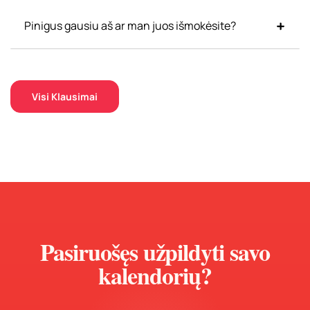
Pinigus gausiu aš ar man juos išmokėsite?
Visi Klausimai
Pasiruošęs užpildyti savo
kalendorių?