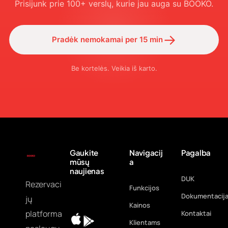
Prisijunk prie 100+ verslų, kurie jau auga su BOOKO.
→
Pradėk nemokamai per 15 min
Be kortelės. Veikia iš karto.
Gaukite
Navigacij
Pagalba
mūsų
a
naujienas
DUK
Rezervaci
Funkcijos
Dokumentacij
jų
Kainos
platforma
Kontaktai
Klientams