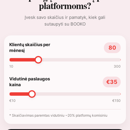
platformoms?
Įvesk savo skaičius ir pamatyk, kiek gali
sutaupyti su BOOKO
Klientų skaičius per
80
mėnesį
10
300
Vidutinė paslaugos
€35
kaina
€10
€150
* Skaičiavimas paremtas vidutiniu ~20% platformų komisiniu