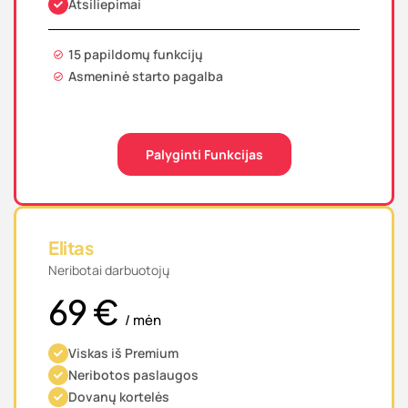
Atsiliepimai
15 papildomų funkcijų
Asmeninė starto pagalba
Palyginti Funkcijas
Elitas
Neribotai darbuotojų
69 €
/ mėn
Viskas iš Premium
Neribotos paslaugos
Dovanų kortelės