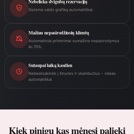
Nebelieka dvigubų rezervacijų
Sistema valdo grafiką automatiškai.
Mažiau nepasirodžiusių klientų
Automatiniai priminimai sumažina nepasirodymus
iki 70%.
Sutaupai laiką kasdien
Nebeatsakinėk į žinutes ir skambučius – viskas
automatiškai.
Kiek pinigų kas mėnesį palieki