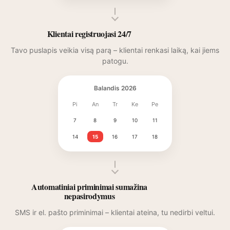
Klientai registruojasi 24/7
Tavo puslapis veikia visą parą – klientai renkasi laiką, kai jiems
patogu.
Balandis 2026
Pi
An
Tr
Ke
Pe
7
8
9
10
11
14
15
16
17
18
Automatiniai priminimai sumažina
nepasirodymus
SMS ir el. pašto priminimai – klientai ateina, tu nedirbi veltui.