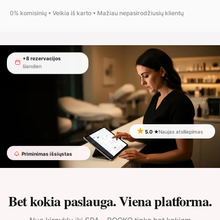
0% komisinių • Veikia iš karto • Mažiau nepasirodžiusių klientų
+8 rezervacijos
šiandien
★
5.0 ★
Naujas atsiliepimas
Priminimas išsiųstas
Bet kokia paslauga. Viena platforma.