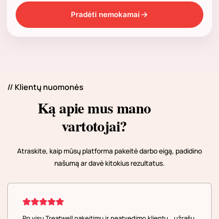
Pradėti nemokamai
// Klientų nuomonės
Ką apie mus mano
vartotojai?
Atraskite, kaip mūsų platforma pakeitė darbo eigą, padidino
našumą ar davė kitokius rezultatus.
Po visų Treatwell pakeitimų ir neatvedimo klientų, „užrašų