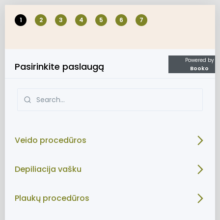
1
2
3
4
5
6
7
Powered by
Pasirinkite paslaugą
Booko
Veido procedūros
Depiliacija vašku
Plaukų procedūros