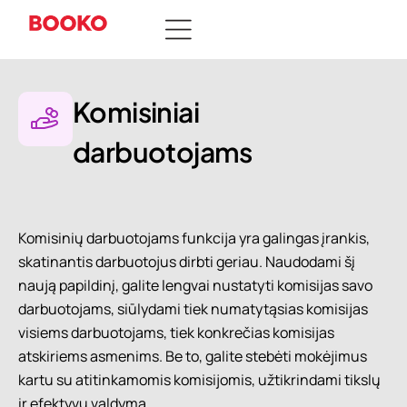
Komisiniai
darbuotojams
Komisinių darbuotojams funkcija yra galingas įrankis,
skatinantis darbuotojus dirbti geriau. Naudodami šį
naują papildinį, galite lengvai nustatyti komisijas savo
darbuotojams, siūlydami tiek numatytąsias komisijas
visiems darbuotojams, tiek konkrečias komisijas
atskiriems asmenims. Be to, galite stebėti mokėjimus
kartu su atitinkamomis komisijomis, užtikrindami tikslų
ir efektyvų valdymą.