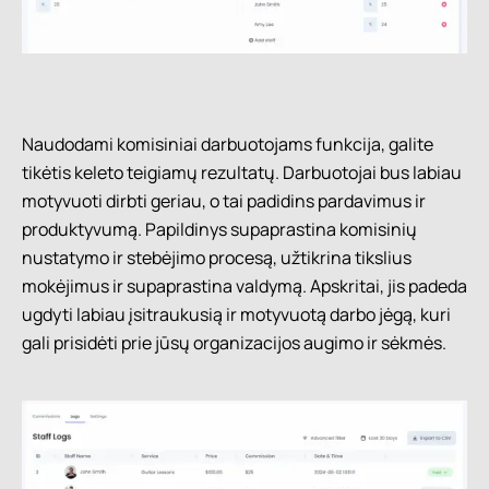
Naudodami komisiniai darbuotojams funkcija, galite
tikėtis keleto teigiamų rezultatų. Darbuotojai bus labiau
motyvuoti dirbti geriau, o tai padidins pardavimus ir
produktyvumą. Papildinys supaprastina komisinių
nustatymo ir stebėjimo procesą, užtikrina tikslius
mokėjimus ir supaprastina valdymą. Apskritai, jis padeda
ugdyti labiau įsitraukusią ir motyvuotą darbo jėgą, kuri
gali prisidėti prie jūsų organizacijos augimo ir sėkmės.