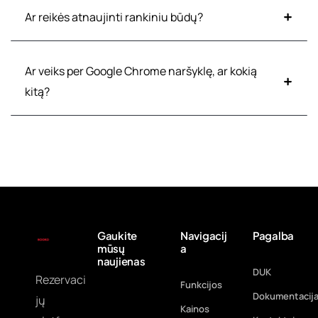
Ar reikės atnaujinti rankiniu būdų?
Ar veiks per Google Chrome naršyklę, ar kokią
kitą?
Gaukite
Navigacij
Pagalba
mūsų
a
naujienas
DUK
Rezervaci
Funkcijos
Dokumentacij
jų
Kainos