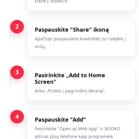
Eikite į: booko.lt
2
Paspauskite "Share" ikoną
Apačioje paspauskite kvadratėlį su rodykle į
viršų.
3
Pasirinkite „Add to Home
Screen“
Arba „Pridėti į pagrindinį ekraną“.
4
Paspauskite "Add"
Pasirinkite "Open as Web App" ir BOOKO
atsiras jūsų telefone kaip programėlė.