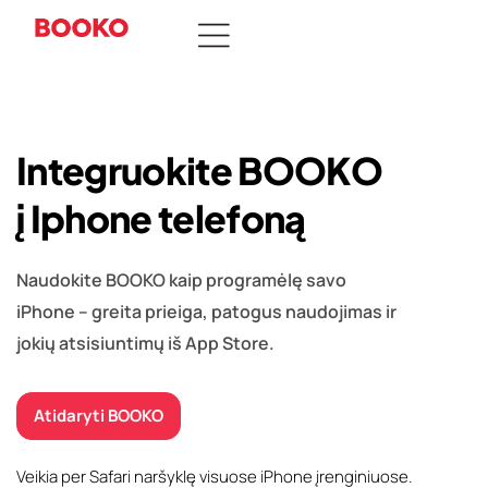
I
n
t
e
g
r
u
o
k
i
t
e
B
O
O
K
O
į
I
p
h
o
n
e
t
e
l
e
f
o
n
ą
Naudokite BOOKO kaip programėlę savo
iPhone – greita prieiga, patogus naudojimas ir
jokių atsisiuntimų iš App Store.
Atidaryti BOOKO
Veikia per Safari naršyklę visuose iPhone įrenginiuose.