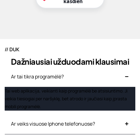
kasdien
// DUK
D
a
ž
n
i
a
u
s
i
a
i
u
ž
d
u
o
d
a
m
i
k
l
a
u
s
i
m
a
i
Ar tai tikra programėlė?
Tai web aplikacija, veikianti kaip programėlė be atsisiuntimo. Ji
veikia tiesiogiai per naršyklę, bet atrodo ir jaučiasi kaip įprasta
mobili programėlė.
Ar veiks visuose Iphone telefonuose?