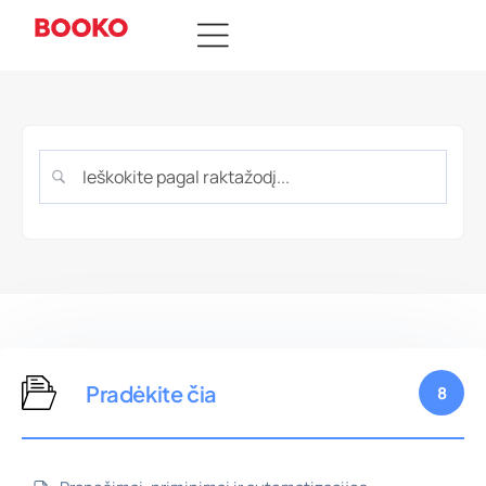
Pradėkite čia
8