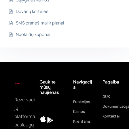
Dovanų kortelės
SMS pranešimai ir planai
Nuolaidų kuponai
Gaukite
Navigacij
Pagalba
mūsų
a
naujienas
DUK
Rezervaci
Funkcijos
Dokumentacij
jų
Kainos
platforma
Kontaktai
Klientams
paslaugų