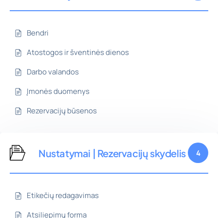
Bendri
Atostogos ir šventinės dienos
Darbo valandos
Įmonės duomenys
Rezervacijų būsenos
Nustatymai | Rezervacijų skydelis
4
Etikečių redagavimas
Atsiliepimų forma