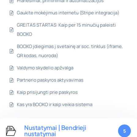
Pranešimai, priminimai ir automatizacijos
Gaukite mokėjimus internetu (Stripe integracija)
GREITAS STARTAS: Kaip per 15 minučių paleisti
BOOKO
BOOKO įdiegimas į svetainę ar soc. tinklus (iframe,
QR kodas, nuoroda)
Valdymo skydelio apžvalga
Partnerio paskyros aktyvavimas
Kaip prisijungti prie paskyros
Kas yra BOOKO ir kaip veikia sistema
Nustatymai | Bendrieji
5
nustatymai