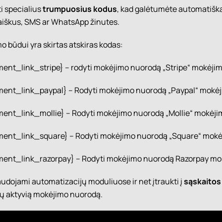
i specialius
trumpuosius kodus
, kad galėtumėte automatiška
 laiškus, SMS ar WhatsApp žinutes.
 būdui yra skirtas atskiras kodas:
nt_link_stripe} – rodyti mokėjimo nuorodą „Stripe“ mokėjim
nt_link_paypal} – Rodyti mokėjimo nuorodą „Paypal“ mokėj
nt_link_mollie} – Rodyti mokėjimo nuorodą „Mollie“ mokėji
ent_link_square} – Rodyti mokėjimo nuorodą „Square“ mokė
nt_link_razorpay} – Rodyti mokėjimo nuorodą Razorpay mo
naudojami automatizacijų moduliuose ir net įtraukti į
sąskaitos
tų aktyvią mokėjimo nuorodą.