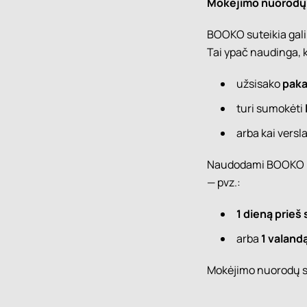
Mokėjimo nuorodų 
BOOKO suteikia ga
Tai ypač naudinga, k
užsisako
paka
turi sumokėti
arba kai versla
Naudodami BOOKO pri
— pvz.:
1 dieną prieš
arba
1 valand
Mokėjimo nuorodų s