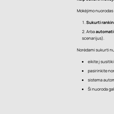
Mokėjimo nuorodas 
Sukurti ranki
Arba
automatiš
scenarijus).
Norėdami sukurti n
eikite į susiti
pasirinkite no
sistema autom
Ši nuoroda gal