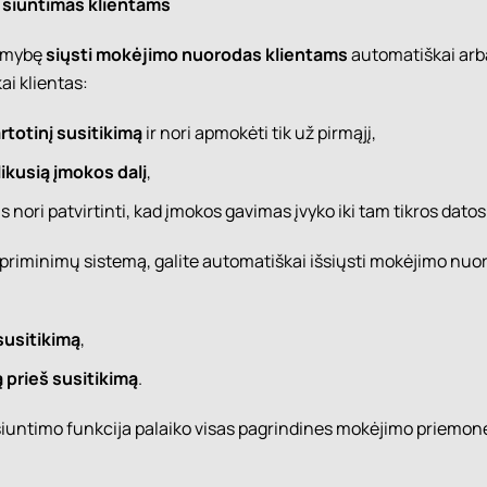
siuntimas klientams
limybę
siųsti mokėjimo nuorodas klientams
automatiškai arb
ai klientas:
rtotinį susitikimą
ir nori apmokėti tik už pirmąjį,
likusią įmokos dalį
,
s nori patvirtinti, kad įmokos gavimas įvyko iki tam tikros datos
minimų sistemą, galite automatiškai išsiųsti mokėjimo nuor
 susitikimą
,
ą prieš susitikimą
.
iuntimo funkcija palaiko visas pagrindines mokėjimo priemon