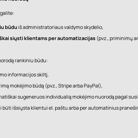
galite:
niu būdu
iš administratoriaus valdymo skydelio,
kai siųsti klientams per automatizacijas
(pvz., priminimų a
uorodą rankiniu būdu:
kimo informacijos skiltį,
rimą mokėjimo būdą (pvz., Stripe arba PayPal),
atiškai sugeneruos individualią mokėjimo nuorodą pagal sus
i būti išsiųsta klientui el. paštu arba per automatinius praneš