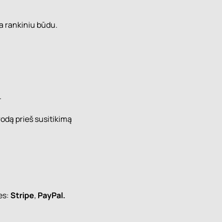
a rankiniu būdu.
.
odą prieš susitikimą
es:
Stripe
,
PayPal.