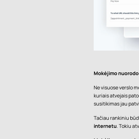
Mokėjimo nuorodos
Ne visuose verslo mo
kuriais atvejais pa
susitikimas jau patvi
Tačiau rankiniu būdu
internetu
. Tokiu at