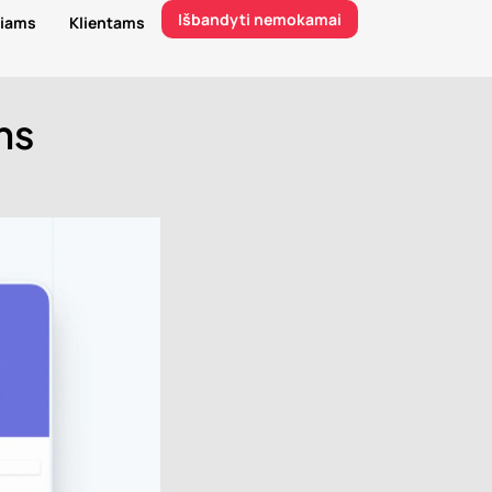
Išbandyti nemokamai
riams
Klientams
ms