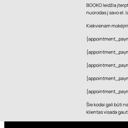
BOOKO leidžia įterpt
nuorodas į savo el.
Kiekvienam mokėjimo
{appointment_payme
{appointment_payme
{appointment_payme
{appointment_paym
{appointment_payme
Šie kodai gali būti 
klientas visada gau