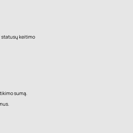
r statusų keitimo
itikimo sumą.
imus.