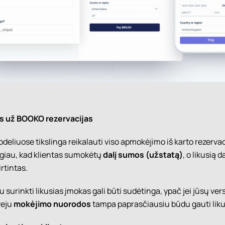
 už BOOKO rezervacijas
deliuose tikslinga reikalauti viso apmokėjimo iš karto rezerva
togiau, kad klientas sumokėtų
dalį sumos (užstatą)
, o likusią d
rtintas.
 surinkti likusias įmokas gali būti sudėtinga, ypač jei jūsų ver
veju
mokėjimo nuorodos
tampa paprasčiausiu būdu gauti likus