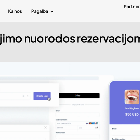
Partne
Kainos
Pagalba
imo nuorodos rezervacijo