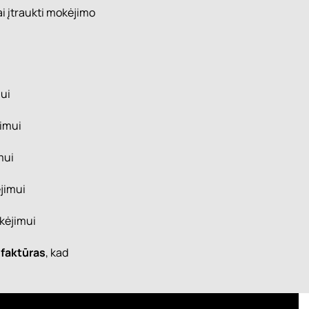
i įtraukti mokėjimo
ui
imui
mui
jimui
kėjimui
 faktūras
, kad