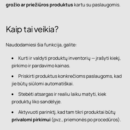
grožio ar priežiūros produktus
kartu su paslaugomis.
Kaip tai veikia?
Naudodamiesi šia funkcija, galite:
Kurti ir valdyti produktų inventorių — įrašyti kiekį,
pirkimo ir pardavimo kainas.
Priskirti produktus konkrečioms paslaugoms, kad
jie būtų siūlomi automatiškai.
Stebėti atsargas ir realiu laiku matyti, kiek
produktų liko sandėlyje.
Aktyvuoti parinktį, kad tam tikri produktai būtų
privalomi pirkimui
(pvz., priemonės po procedūros).