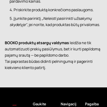
pardavimo kainas.
Priskirkite produktą konkrečioms paslaugoms.
Įjunkite parinktį
„Neleisti pasirinkti užsakymų
skydelyje“
, jei norite, kad produktas būtų privalomas.
BOOKO produktų atsargų valdymas
leidžia ne tik
automatizuoti prekių pasiūlymus, bet ir kurti papildomą
pajamų srautą — be papildomo darbo.
Tai paprastas būdas didinti pelningumą ir pagerinti
kiekvieno kliento patirtį.
Gaukite
Navigacij
Pagalba