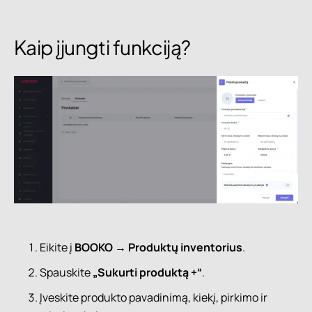
Kaip įjungti funkciją?
Eikite į
BOOKO → Produktų inventorius
.
Spauskite
„Sukurti produktą +“
.
Įveskite produkto pavadinimą, kiekį, pirkimo ir