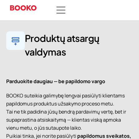
Produktų atsargų
valdymas
Parduokite daugiau — be papildomo vargo
BOOKO suteikia galimybę lengvai pasiūlyti klientams
papildomus produktus užsakymo proceso metu.
Tai ne tik padidina jūsų bendrą pardavimų vertę, bet ir
supaprastina atsiskaitymą — klientas viską apmoka
vienu metu, o jūs sutaupote laiko.
Puikiai tinka, jei norite pasiūlyti
papildomus sveikatos,