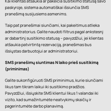
Kai klientas atšaukia ar pakeičia susitikimo statusą savo
paskyroje, sistema automatiškai išsiunčia SMS
pranešimą susijusiems asmenims.
Taip pat pranešimai siunčiami, kai pakeitimus atlieka
administratorius. Galite naudoti filtrus pagal ankstesnį
ar dabartinį susitikimo statusą – pavyzdžiui, jei klientas
atšaukia patvirtintą rezervaciją, pranešimas bus
išsiųstas darbuotojui ar administratoriui.
SMS pranešimų siuntimas N laiko prieš susitikimą
(priminimas)
Galite sukonfigūruoti SMS priminimus, kurie siunčiami
likus tam tikram laikui iki susitikimo pradžios.
Pavyzdžiui, išsiųskite SMS klientui likus 1 valandai iki
vizito, kad sumažintumėte neatvykimų skaičių ir
pagerintumėte darbo planavimą.