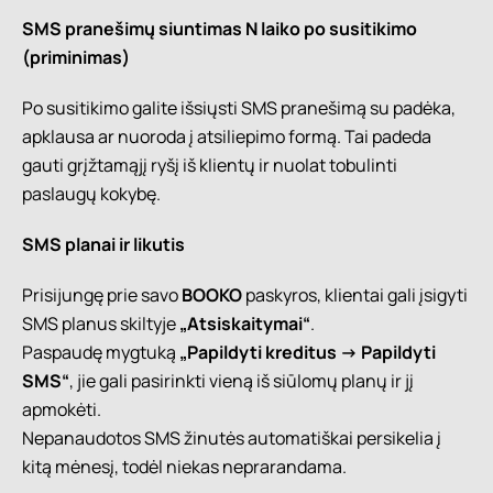
SMS pranešimų siuntimas N laiko po susitikimo
(priminimas)
Po susitikimo galite išsiųsti SMS pranešimą su padėka,
apklausa ar nuoroda į atsiliepimo formą. Tai padeda
gauti grįžtamąjį ryšį iš klientų ir nuolat tobulinti
paslaugų kokybę.
SMS planai ir likutis
Prisijungę prie savo
BOOKO
paskyros, klientai gali įsigyti
SMS planus skiltyje
„Atsiskaitymai“
.
Paspaudę mygtuką
„Papildyti kreditus -> Papildyti
SMS“
, jie gali pasirinkti vieną iš siūlomų planų ir jį
apmokėti.
Nepanaudotos SMS žinutės automatiškai persikelia į
kitą mėnesį, todėl niekas neprarandama.