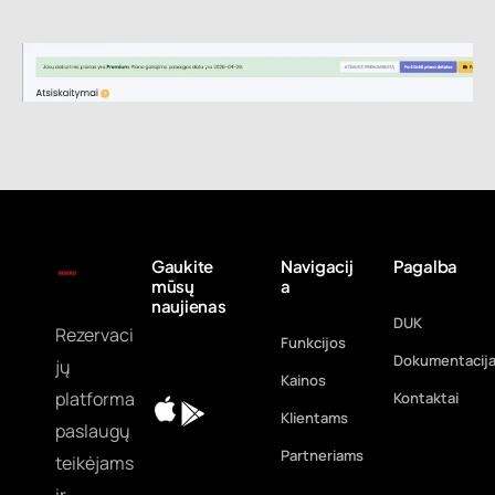
Gaukite
Navigacij
Pagalba
mūsų
a
naujienas
DUK
Rezervaci
Funkcijos
Dokumentacij
jų
Kainos
platforma
Kontaktai
Klientams
paslaugų
Partneriams
teikėjams
ir