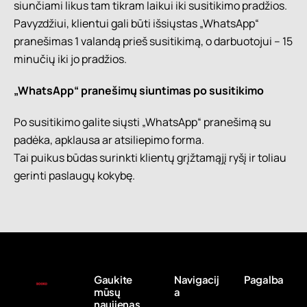
siunčiami likus tam tikram laikui iki susitikimo pradžios.
Pavyzdžiui, klientui gali būti išsiųstas „WhatsApp“
pranešimas 1 valandą prieš susitikimą, o darbuotojui – 15
minučių iki jo pradžios.
„WhatsApp“ pranešimų siuntimas po susitikimo
Po susitikimo galite siųsti „WhatsApp“ pranešimą su
padėka, apklausa ar atsiliepimo forma.
Tai puikus būdas surinkti klientų grįžtamąjį ryšį ir toliau
gerinti paslaugų kokybę.
Gaukite
Navigacij
Pagalba
mūsų
a
naujienas