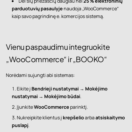
Dėl šių priežasčių daugiau nei
25 % elektroninių
parduotuvių pasaulyje
naudoja „WooCommerce“
kaip savo pagrindinę e. komercijos sistemą.
Vienu paspaudimu integruokite
„WooCommerce“ ir „BOOKO“
Norėdami sujungti abi sistemas:
Eikite į
Bendrieji nustatymai → Mokėjimo
nustatymai → Mokėjimo būdai
.
Įjunkite
WooCommerce
parinktį.
Nukreipkite klientus į
krepšelio
arba
atsiskaitymo
puslapį
.