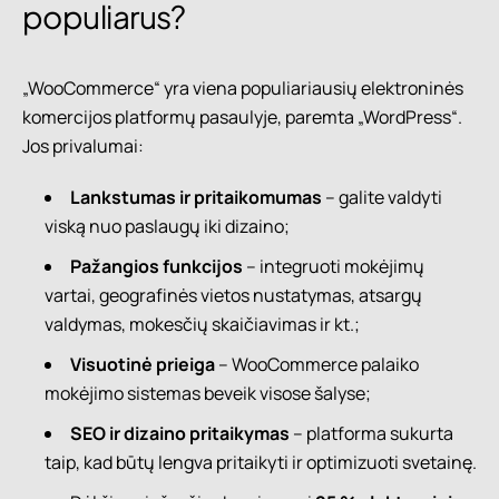
populiarus?
„WooCommerce“ yra viena populiariausių elektroninės
komercijos platformų pasaulyje, paremta „WordPress“.
Jos privalumai:
Lankstumas ir pritaikomumas
– galite valdyti
viską nuo paslaugų iki dizaino;
Pažangios funkcijos
– integruoti mokėjimų
vartai, geografinės vietos nustatymas, atsargų
valdymas, mokesčių skaičiavimas ir kt.;
Visuotinė prieiga
– WooCommerce palaiko
mokėjimo sistemas beveik visose šalyse;
SEO ir dizaino pritaikymas
– platforma sukurta
taip, kad būtų lengva pritaikyti ir optimizuoti svetainę.