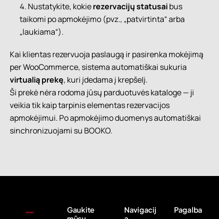
Nustatykite, kokie
rezervacijų statusai
bus
taikomi po apmokėjimo (pvz., „patvirtinta“ arba
„laukiama“).
Kai klientas rezervuoja paslaugą ir pasirenka mokėjimą
per WooCommerce, sistema automatiškai sukuria
virtualią prekę
, kuri įdedama į krepšelį.
Ši prekė nėra rodoma jūsų parduotuvės kataloge — ji
veikia tik kaip tarpinis elementas rezervacijos
apmokėjimui. Po apmokėjimo duomenys automatiškai
sinchronizuojami su BOOKO.
Gaukite
Navigacij
Pagalba
mūsų
a