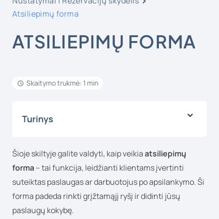
Nustatymai | Rezervacijų skydelis
Atsiliepimų forma
ATSILIEPIMŲ FORMA
Skaitymo trukmė: 1 min
Turinys
Šioje skiltyje galite valdyti, kaip veikia
atsiliepimų
forma
– tai funkcija, leidžianti klientams įvertinti
suteiktas paslaugas ar darbuotojus po apsilankymo. Ši
forma padeda rinkti grįžtamąjį ryšį ir didinti jūsų
paslaugų kokybę.