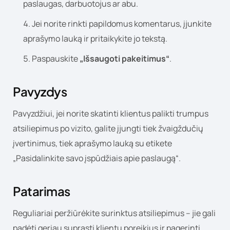
paslaugas, darbuotojus ar abu.
Jei norite rinkti papildomus komentarus, įjunkite
aprašymo lauką ir pritaikykite jo tekstą.
Paspauskite
„Išsaugoti pakeitimus“
.
Pavyzdys
Pavyzdžiui, jei norite skatinti klientus palikti trumpus
atsiliepimus po vizito, galite įjungti tiek žvaigždučių
įvertinimus, tiek aprašymo lauką su etikete
„Pasidalinkite savo įspūdžiais apie paslaugą“.
Patarimas
Reguliariai peržiūrėkite surinktus atsiliepimus – jie gali
padėti geriau suprasti klientų poreikius ir pagerinti