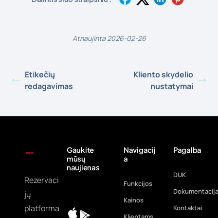
Atnaujinta 2026-02-26
Etikečių
Kliento skydelio
redagavimas
nustatymai
Gaukite
Navigacij
Pagalba
mūsų
a
naujienas
DUK
Rezervaci
Funkcijos
Dokumentacij
jų
Kainos
platforma
Kontaktai
Klientams