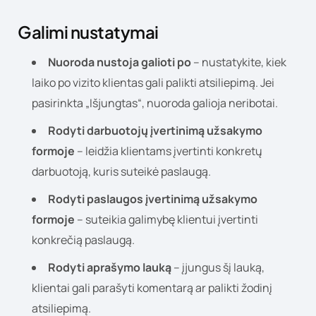
Galimi nustatymai
Nuoroda nustoja galioti po
– nustatykite, kiek
laiko po vizito klientas gali palikti atsiliepimą. Jei
pasirinkta „Išjungtas“, nuoroda galioja neribotai.
Rodyti darbuotojų įvertinimą užsakymo
formoje
– leidžia klientams įvertinti konkretų
darbuotoją, kuris suteikė paslaugą.
Rodyti paslaugos įvertinimą užsakymo
formoje
– suteikia galimybę klientui įvertinti
konkrečią paslaugą.
Rodyti aprašymo lauką
– įjungus šį lauką,
klientai gali parašyti komentarą ar palikti žodinį
atsiliepimą.