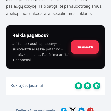
paslaugų kokybę. Taip pat galite panaudoti teigiamus
atsiliepimus rinkodarai ar socialiniams tinklams.
Reikia pagalbos?
Jei turite klausimų, nepavyksta
Susisiekti
susitvarkyti ar reikia patarimo –
parašykite mums. Padėsime greitai
ir paprastai.
Kokie jūsų jausmai
Dalintis šiuo straipsniu :