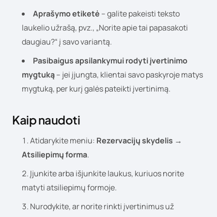
Aprašymo etiketė
– galite pakeisti teksto
laukelio užrašą, pvz., „Norite apie tai papasakoti
daugiau?“ į savo variantą.
Pasibaigus apsilankymui rodyti įvertinimo
mygtuką
– jei įjungta, klientai savo paskyroje matys
mygtuką, per kurį galės pateikti įvertinimą.
Kaip naudoti
Atidarykite meniu:
Rezervacijų skydelis →
Atsiliepimų forma
.
Įjunkite arba išjunkite laukus, kuriuos norite
matyti atsiliepimų formoje.
Nurodykite, ar norite rinkti įvertinimus už