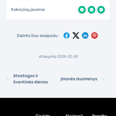
Kokie jūsų jausmai
Dalintis šiuo straipsniu :
Atnaujinta 2026-02-26
Atostogos ir
Įmonės duomenys
šventinės dienos
Gaukite
Navigacij
Pagalba