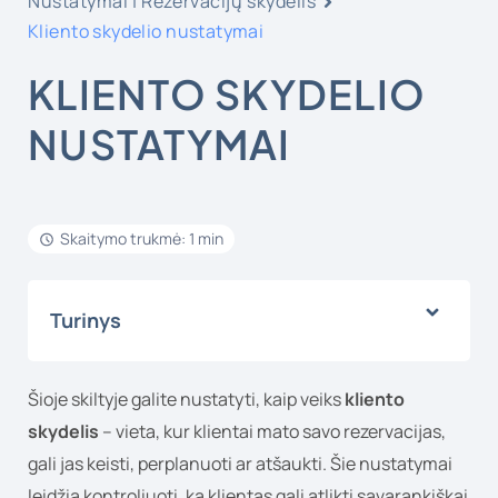
Nustatymai | Rezervacijų skydelis
Kliento skydelio nustatymai
KLIENTO SKYDELIO
NUSTATYMAI
Skaitymo trukmė: 1 min
Turinys
Šioje skiltyje galite nustatyti, kaip veiks
kliento
skydelis
– vieta, kur klientai mato savo rezervacijas,
gali jas keisti, perplanuoti ar atšaukti. Šie nustatymai
leidžia kontroliuoti, ką klientas gali atlikti savarankiškai