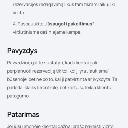
rezervacijos redagavimą likus tam tikram laikui iki
vizito.
Paspauskite
„Išsaugoti pakeitimus“
viršutiniame dešiniajame kampe.
Pavyzdys
Pavyzdžiui, galite nustatyti, kad klientai gali
perplanuoti rezervaciją tik tol, kol ji yra „laukiama“
būsenoje, bet ne po to, kai ji patvirtinta ar įvykdyta. Tai
padeda išlaikyti kontrolę, bet kartu suteikia klientui
patogumo.
Patarimas
Jei jūsų įmonėje klientai dažnai prašo pakeisti vizito