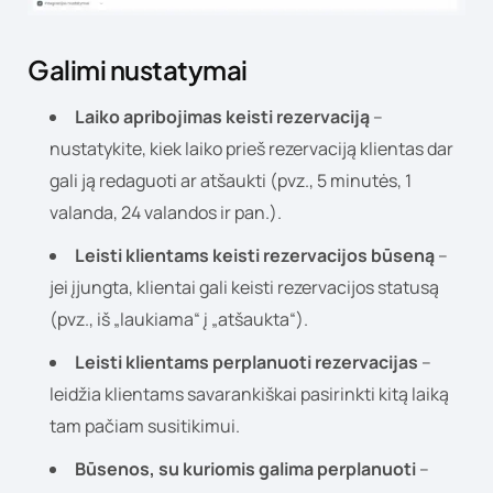
Galimi nustatymai
Laiko apribojimas keisti rezervaciją
–
nustatykite, kiek laiko prieš rezervaciją klientas dar
gali ją redaguoti ar atšaukti (pvz., 5 minutės, 1
valanda, 24 valandos ir pan.).
Leisti klientams keisti rezervacijos būseną
–
jei įjungta, klientai gali keisti rezervacijos statusą
(pvz., iš „laukiama“ į „atšaukta“).
Leisti klientams perplanuoti rezervacijas
–
leidžia klientams savarankiškai pasirinkti kitą laiką
tam pačiam susitikimui.
Būsenos, su kuriomis galima perplanuoti
–