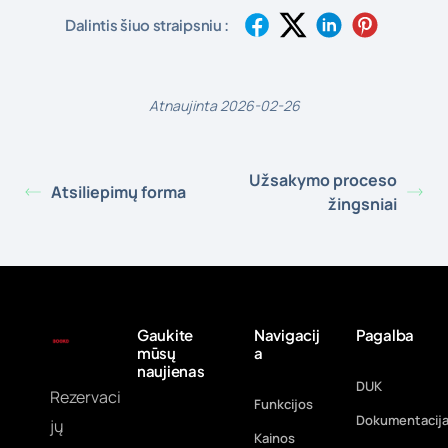
Dalintis šiuo straipsniu :
Atnaujinta 2026-02-26
Užsakymo proceso
Atsiliepimų forma
žingsniai
Gaukite
Navigacij
Pagalba
mūsų
a
naujienas
DUK
Rezervaci
Funkcijos
Dokumentacij
jų
Kainos