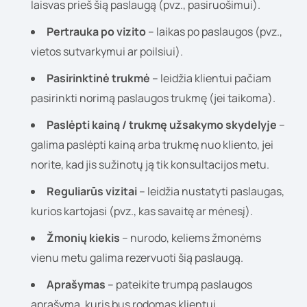
laisvas prieš šią paslaugą (pvz., pasiruošimui).
Pertrauka po vizito
– laikas po paslaugos (pvz.,
vietos sutvarkymui ar poilsiui).
Pasirinktinė trukmė
– leidžia klientui pačiam
pasirinkti norimą paslaugos trukmę (jei taikoma).
Paslėpti kainą / trukmę užsakymo skydelyje
–
galima paslėpti kainą arba trukmę nuo kliento, jei
norite, kad jis sužinotų ją tik konsultacijos metu.
Reguliarūs vizitai
– leidžia nustatyti paslaugas,
kurios kartojasi (pvz., kas savaitę ar mėnesį).
Žmonių kiekis
– nurodo, keliems žmonėms
vienu metu galima rezervuoti šią paslaugą.
Aprašymas
– pateikite trumpą paslaugos
aprašymą, kuris bus rodomas klientui.