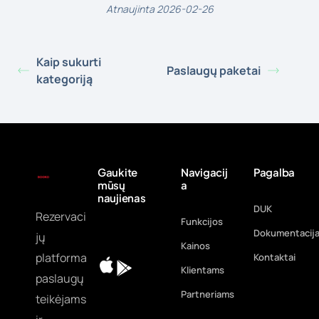
Atnaujinta 2026-02-26
Kaip sukurti
Paslaugų paketai
kategoriją
Gaukite
Navigacij
Pagalba
mūsų
a
naujienas
DUK
Rezervaci
Funkcijos
Dokumentacij
jų
Kainos
platforma
Kontaktai
Klientams
paslaugų
Partneriams
teikėjams