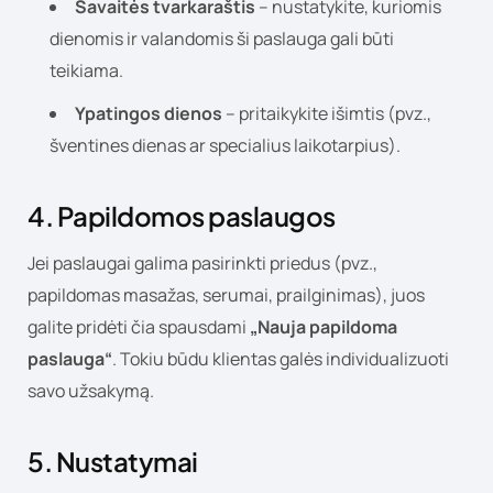
Savaitės tvarkaraštis
– nustatykite, kuriomis
dienomis ir valandomis ši paslauga gali būti
teikiama.
Ypatingos dienos
– pritaikykite išimtis (pvz.,
šventines dienas ar specialius laikotarpius).
4. Papildomos paslaugos
Jei paslaugai galima pasirinkti priedus (pvz.,
papildomas masažas, serumai, prailginimas), juos
galite pridėti čia spausdami
„Nauja papildoma
paslauga“
. Tokiu būdu klientas galės individualizuoti
savo užsakymą.
5. Nustatymai