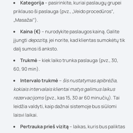
Kategorija
– pasirinkite, kuriai paslaugų grupei
priklauso ši paslauga (pvz., „Veido procedūros“,
„Masažai“).
Kaina (€)
– nurodykite paslaugos kainą. Galite
įjungti
depozitą
, jei norite, kad klientas sumokėtų tik
dalį sumos iš anksto.
Trukmė
– kiek laiko trunka paslauga (pvz., 30,
60, 90 min).
Intervalo trukmė
–
šis nustatymas apibrėžia,
kokiais intervalais klientai matys galimus laikus
rezervacijoms
(pvz., kas 15, 30 ar 60 minučių). Tai
leidžia valdyti, kaip dažnai sistemoje bus siūlomi
laisvi laikai.
Pertrauka prieš vizitą
– laikas, kuris bus paliktas