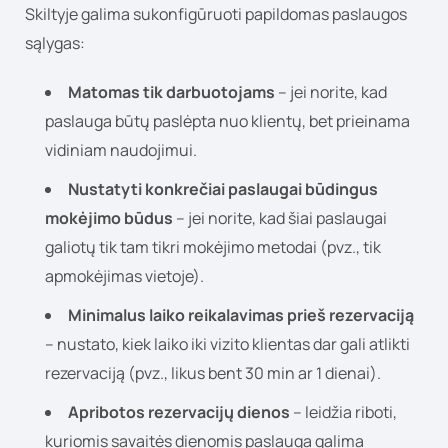
Skiltyje galima sukonfigūruoti papildomas paslaugos
sąlygas:
Matomas tik darbuotojams
– jei norite, kad
paslauga būtų paslėpta nuo klientų, bet prieinama
vidiniam naudojimui.
Nustatyti konkrečiai paslaugai būdingus
mokėjimo būdus
– jei norite, kad šiai paslaugai
galiotų tik tam tikri mokėjimo metodai (pvz., tik
apmokėjimas vietoje).
Minimalus laiko reikalavimas prieš rezervaciją
– nustato, kiek laiko iki vizito klientas dar gali atlikti
rezervaciją (pvz., likus bent 30 min ar 1 dienai).
Apribotos rezervacijų dienos
– leidžia riboti,
kuriomis savaitės dienomis paslauga galima