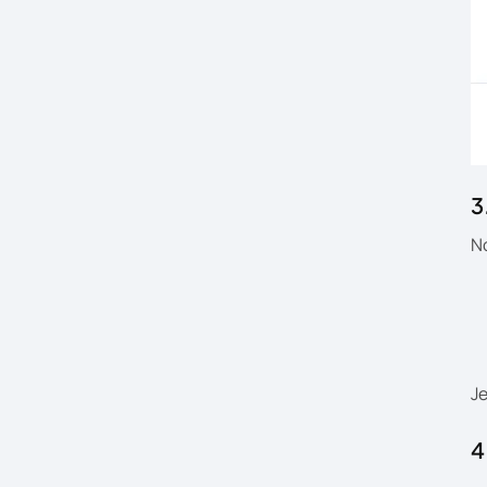
3
No
Je
4