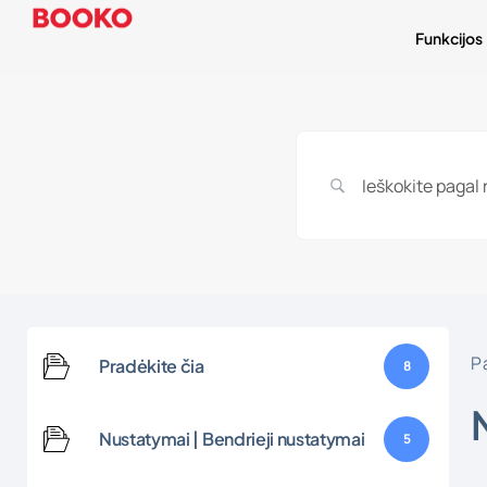
Funkcijos
P
Pradėkite čia
8
Nustatymai | Bendrieji nustatymai
5