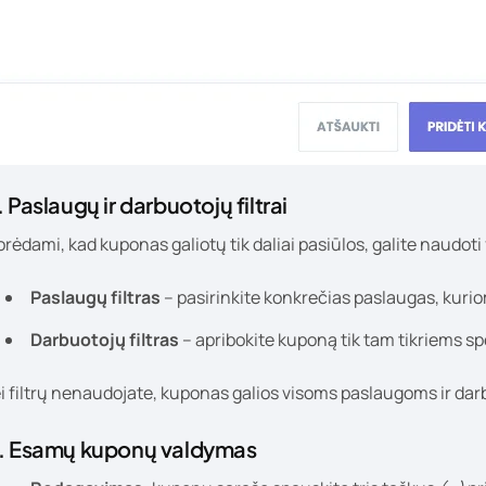
. Paslaugų ir darbuotojų filtrai
rėdami, kad kuponas galiotų tik daliai pasiūlos, galite naudoti f
Paslaugų filtras
– pasirinkite konkrečias paslaugas, kuri
Darbuotojų filtras
– apribokite kuponą tik tam tikriems sp
i filtrų nenaudojate, kuponas galios visoms paslaugoms ir da
. Esamų kuponų valdymas