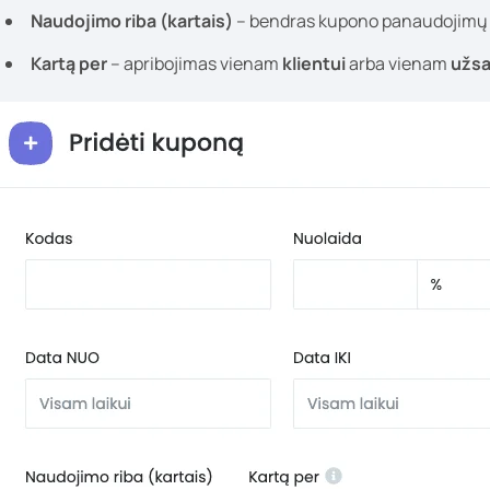
Naudojimo riba (kartais)
– bendras kupono panaudojimų sk
Kartą per
– apribojimas vienam
klientui
arba vienam
užs