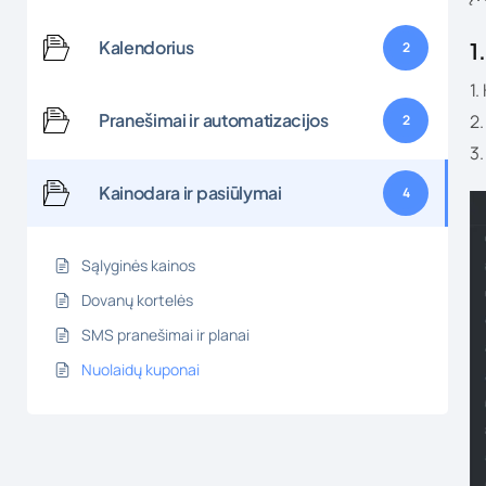
Kalendorius
1
2
1.
Pranešimai ir automatizacijos
2.
2
3
Kainodara ir pasiūlymai
4
Sąlyginės kainos
Dovanų kortelės
SMS pranešimai ir planai
Nuolaidų kuponai