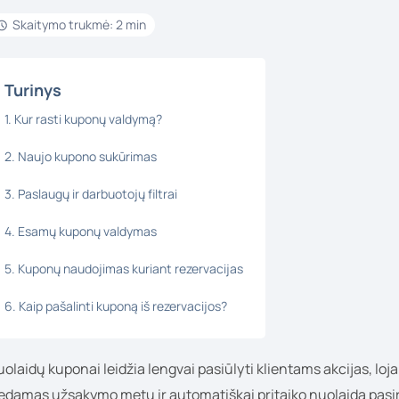
Skaitymo trukmė: 2 min
Turinys
1. Kur rasti kuponų valdymą?
2. Naujo kupono sukūrimas
3. Paslaugų ir darbuotojų filtrai
4. Esamų kuponų valdymas
5. Kuponų naudojimas kuriant rezervacijas
6. Kaip pašalinti kuponą iš rezervacijos?
olaidų kuponai leidžia lengvai pasiūlyti klientams akcijas, l
vedamas užsakymo metu ir automatiškai pritaiko nuolaidą pasi