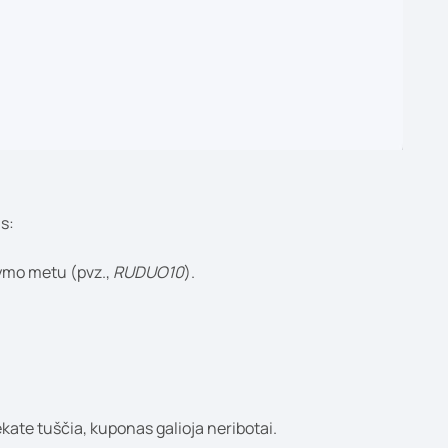
us:
kymo metu (pvz.,
RUDUO10
).
ekate tuščia, kuponas galioja neribotai.