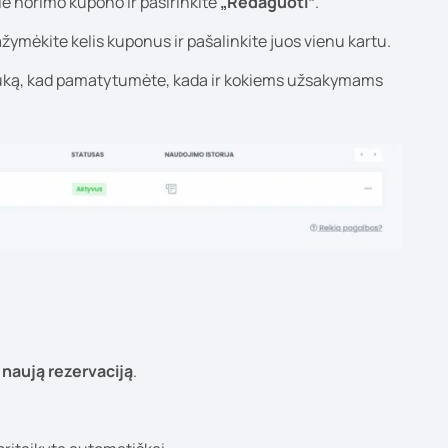
ie norimo kupono ir pasirinkite
„Redaguoti“
.
žymėkite kelis kuponus ir pašalinkite juos vienu kartu.
tuką, kad pamatytumėte, kada ir kokiems užsakymams
e
naują rezervaciją
.