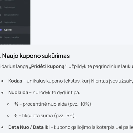
. Naujo kupono sukūrimas
tidarius langą
„Pridėti kuponą“
, užpildykite pagrindinius lauk
Kodas
– unikalus kupono tekstas, kurį klientas įves užsa
Nuolaida
– nurodykite dydį ir tipą:
%
– procentinė nuolaida (pvz., 10%).
€
– fiksuota suma (pvz., 5 €).
Data Nuo / Data Iki
– kupono galiojimo laikotarpis. Jei pali