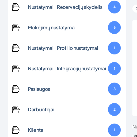
Nustatymai | Rezervacijų skydelis
4
Mokėjimų nustatymai
6
Nustatymai | Profilio nustatymai
1
Nustatymai | Integracijų nustatymai
1
Paslaugos
8
Darbuotojai
2
Nu
Klientai
1
į