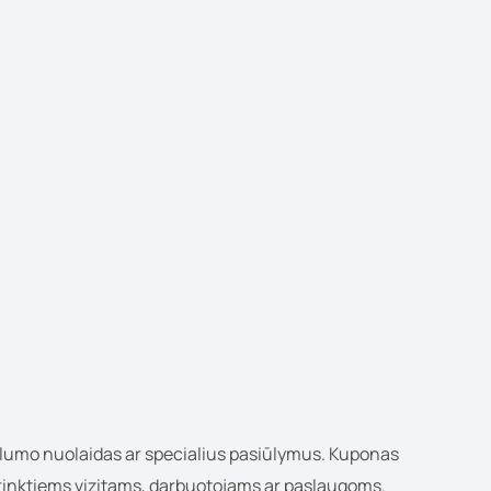
ojalumo nuolaidas ar specialius pasiūlymus. Kuponas
rinktiems vizitams, darbuotojams ar paslaugoms.