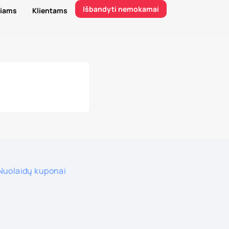
Išbandyti nemokamai
riams
Klientams
Nuolaidų kuponai