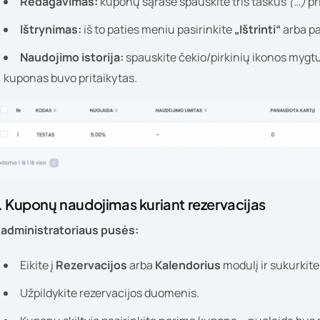
Redagavimas:
kuponų sąraše spauskite tris taškus
(…)
pr
Ištrynimas:
iš to paties meniu pasirinkite
„Ištrinti“
arba pa
Naudojimo istorija:
spauskite čekio/pirkinių ikonos myg
kuponas buvo pritaikytas.
. Kuponų naudojimas kuriant rezervacijas
š administratoriaus pusės:
Eikite į
Rezervacijos
arba
Kalendorius
modulį ir sukurkit
Užpildykite rezervacijos duomenis.