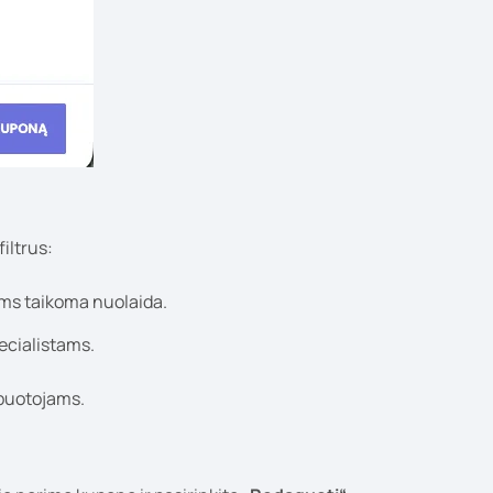
iltrus:
oms taikoma nuolaida.
ecialistams.
rbuotojams.