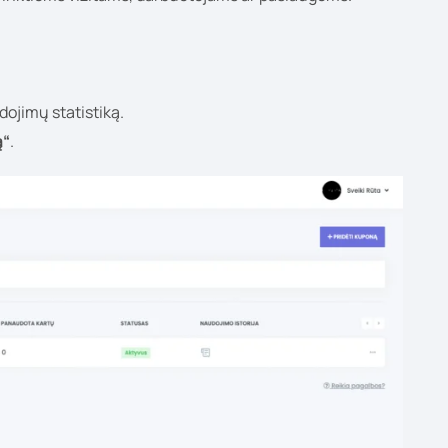
dojimų statistiką.
ą“
.