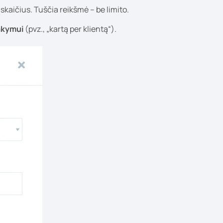
aičius. Tuščia reikšmė – be limito.
akymui
(pvz., „kartą per klientą“).