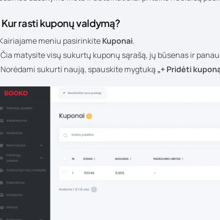
. Kur rasti kuponų valdymą?
 Kairiajame meniu pasirinkite
Kuponai
.
 Čia matysite visų sukurtų kuponų sąrašą, jų būsenas ir panau
. Norėdami sukurti naują, spauskite mygtuką
„+ Pridėti kupon