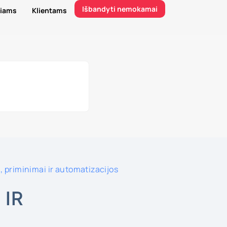
Išbandyti nemokamai
riams
Klientams
 priminimai ir automatizacijos
 IR