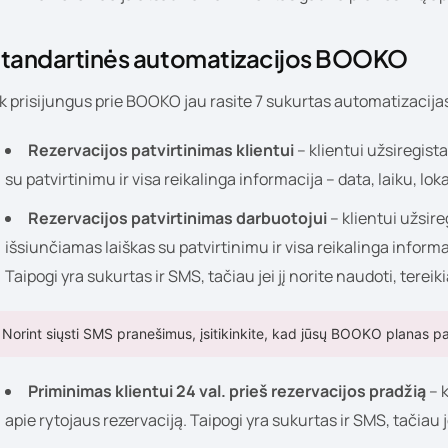
tandartinės automatizacijos BOOKO
k prisijungus prie BOOKO jau rasite 7 sukurtas automatizacijas, 
Rezervacijos patvirtinimas klientui
– klientui užsiregist
su patvirtinimu ir visa reikalinga informacija – data, laiku, loka
Rezervacijos patvirtinimas darbuotojui
– klientui užsir
išsiunčiamas laiškas su patvirtinimu ir visa reikalinga informa
Taipogi yra sukurtas ir SMS, tačiau jei jį norite naudoti, tereiki
Norint siųsti SMS pranešimus, įsitikinkite, kad jūsų BOOKO planas pa
Priminimas klientui 24 val. prieš rezervacijos pradžią
– 
apie rytojaus rezervaciją. Taipogi yra sukurtas ir SMS, tačiau jei