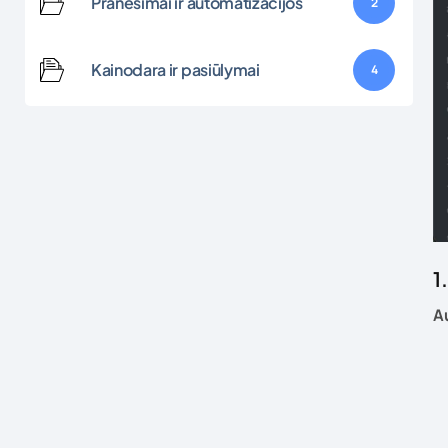
Pranešimai ir automatizacijos
2
Kainodara ir pasiūlymai
4
1
A