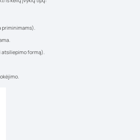
i iš kelių įvykių tipų:
ma priminimams).
iama.
i atsiliepimo formą).
okėjimo.