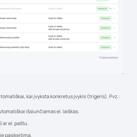
tomatiškai, kai įvyksta konkretus įvykis (trigeris). Pvz.:
utomatiškai išsiunčiamas el. laiškas.
 ar el. paštu.
ie pasikeitimą.