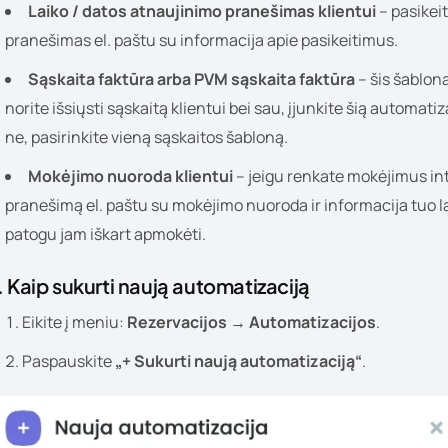
Laiko / datos atnaujinimo pranešimas klientui
– pasikeit
pranešimas el. paštu su informacija apie pasikeitimus.
Sąskaita faktūra arba PVM sąskaita faktūra
– šis šablon
norite išsiųsti sąskaitą klientui bei sau, įjunkite šią automat
ne, pasirinkite vieną sąskaitos šabloną.
Mokėjimo nuoroda klientui
– jeigu renkate mokėjimus int
pranešimą el. paštu su mokėjimo nuoroda ir informacija tuo l
patogu jam iškart apmokėti.
. Kaip sukurti naują automatizaciją
Eikite į meniu:
Rezervacijos → Automatizacijos
.
Paspauskite
„+ Sukurti naują automatizaciją“
.