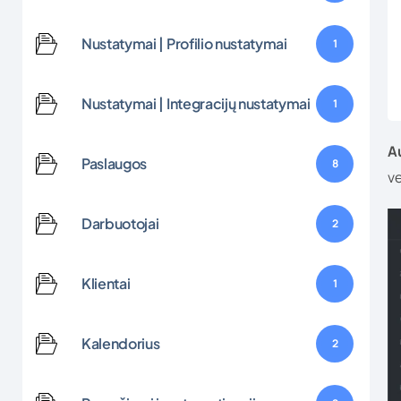
Nustatymai | Profilio nustatymai
1
Nustatymai | Integracijų nustatymai
1
A
Paslaugos
8
ve
Darbuotojai
2
Klientai
1
Kalendorius
2