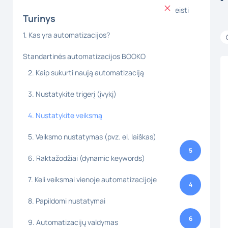
GREITAS STARTAS: Kaip per 15 minučių paleisti
Turinys
BOOKO
1. Kas yra automatizacijos?
BOOKO įdiegimas į svetainę ar soc. tinklus
(iframe, QR kodas, nuoroda)
Standartinės automatizacijos BOOKO
Valdymo skydelio apžvalga
2. Kaip sukurti naują automatizaciją
Partnerio paskyros aktyvavimas
3. Nustatykite trigerį (įvykį)
Kaip prisijungti prie paskyros
Kas yra BOOKO ir kaip veikia sistema
4. Nustatykite veiksmą
5. Veiksmo nustatymas (pvz. el. laiškas)
Nustatymai | Bendrieji nustatymai
5
6. Raktažodžiai (dynamic keywords)
7. Keli veiksmai vienoje automatizacijoje
Nustatymai | Rezervacijų skydelis
4
8. Papildomi nustatymai
Mokėjimų nustatymai
6
9. Automatizacijų valdymas