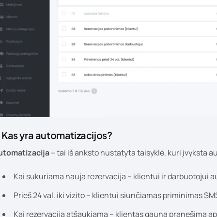
. Kas yra automatizacijos?
utomatizacija
– tai iš anksto nustatyta taisyklė, kuri įvyksta au
Kai sukuriama nauja rezervacija – klientui ir darbuotojui a
Prieš 24 val. iki vizito – klientui siunčiamas priminimas SMS
Kai rezervacija atšaukiama – klientas gauna pranešimą ap