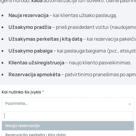
igeris nurodo,
kada
automatizacija turi suveikti. Galite pasirinkt
Nauja rezervacija
– kai klientas užsako paslaugą.
Užsakymo pradžia
– prieš prasidedant vizitui (naudoja
Užsakymas perkeltas į kitą datą
– kai rezervacija pakeič
Užsakymo pabaiga
– kai paslauga baigiama (pvz., atsiųst
Klientas užsiregistruoja
– naujo kliento pasveikinimas.
Rezervacija apmokėta
– patvirtinimo pranešimas po apm