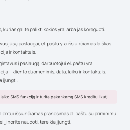
kurias galite palikti kokios yra, arba jas koreguoti:
avus jūsų paslaugai, el. paštu yra išsiunčiamas laiškas
cija ir kontaktais.
egistavus į paslaugą, darbuotojui el. paštu yra
cija – kliento duomenimis, data, laiku ir kontaktais.
a įjungti.
laiko SMS funkciją ir turite pakankamą SMS kreditų likutį.
klientui išsiunčiamas pranešimas el. paštu su priminimu
 jį norite naudoti, tereikia įjungti.