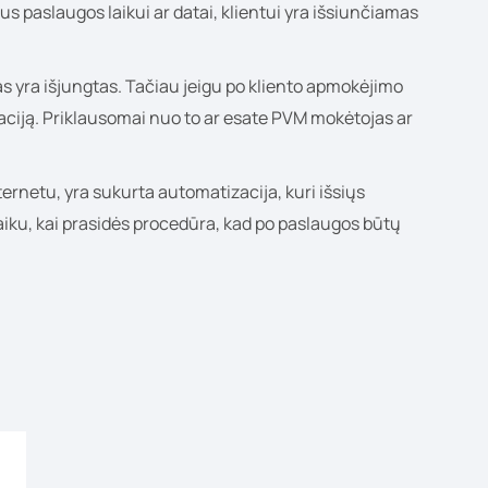
us paslaugos laikui ar datai, klientui yra išsiunčiamas
as yra išjungtas. Tačiau jeigu po kliento apmokėjimo
izaciją. Priklausomai nuo to ar esate PVM mokėtojas ar
ernetu, yra sukurta automatizacija, kuri išsiųs
aiku, kai prasidės procedūra, kad po paslaugos būtų