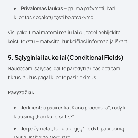
Privalomas laukas
– galima pažymėti, kad
klientas negalėtų tęsti be atsakymo.
Visi pakeitimai matomi realiu laiku, todėl nebijokite
keisti tekstų – matysite, kur keičiasi informacija iškart.
5. Sąlyginiai laukeliai (Conditional Fields)
Naudodami sąlygas, galite parodyti ar paslėpti tam
tikrus laukus pagal kliento pasirinkimus.
Pavyzdžiai:
Jei klientas pasirenka „Kūno procedūra“, rodyti
klausimą „Kuri kūno sritis?“.
Jei pažymėta „Turiu alergijų“, rodyti papildomą
lauką „Įrašykite alergijas“.