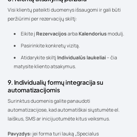
Visi klientų pateikti duomenys išsaugomi ir gali būti
peržiūrimi per rezervacijų skiltį:
Eikite į
Rezervacijos
arba
Kalendorius
modulį.
Pasirinkite konkretų vizitą.
Atidarykite skiltį
Individualūs laukeliai
– čia
matysite kliento atsakymus.
9. Individualių formų integracija su
automatizacijomis
Surinktus duomenis galite panaudoti
automatizacijose, kad automatiškai siųstumėte el.
laiškus, SMS ar inicijuotumėte kitus veiksmus.
Pavyzdys:
jei forma turi lauką „Specialus