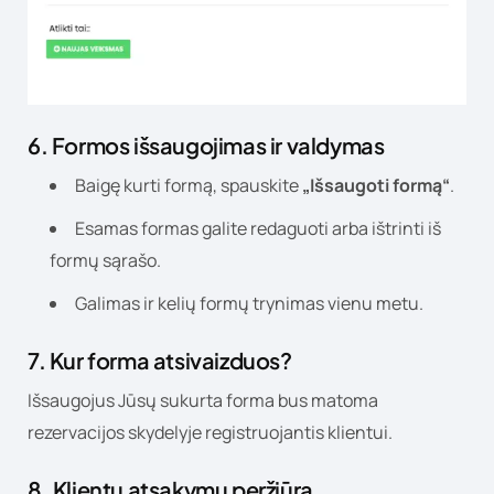
6. Formos išsaugojimas ir valdymas
Baigę kurti formą, spauskite
„Išsaugoti formą“
.
Esamas formas galite redaguoti arba ištrinti iš
formų sąrašo.
Galimas ir kelių formų trynimas vienu metu.
7. Kur forma atsivaizduos?
Išsaugojus Jūsų sukurta forma bus matoma
rezervacijos skydelyje registruojantis klientui.
8. Klientų atsakymų peržiūra