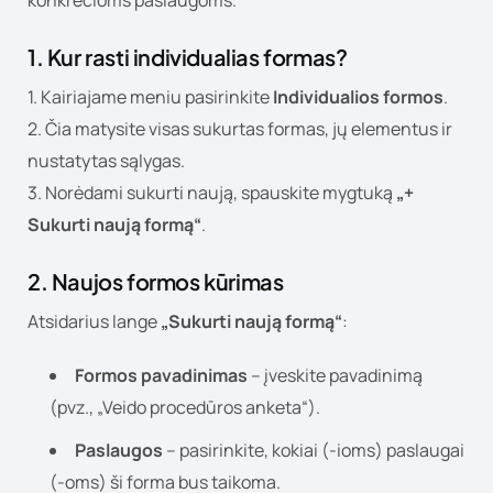
konkrečioms paslaugoms.
1. Kur rasti individualias formas?
1. Kairiajame meniu pasirinkite
Individualios formos
.
2. Čia matysite visas sukurtas formas, jų elementus ir
nustatytas sąlygas.
3. Norėdami sukurti naują, spauskite mygtuką
„+
Sukurti naują formą“
.
2. Naujos formos kūrimas
Atsidarius lange
„Sukurti naują formą“
:
Formos pavadinimas
– įveskite pavadinimą
(pvz., „Veido procedūros anketa“).
Paslaugos
– pasirinkite, kokiai (-ioms) paslaugai
(-oms) ši forma bus taikoma.