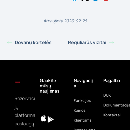
Atnaujinta 2026-02-26
Dovanų kortelės
Reguliarūs vizitai
Gaukite
Navigacij
Pagalba
mūsų
a
naujienas
DUK
Rezervaci
Funkcijos
Dokumentacij
jų
Kainos
platforma
Kontaktai
Klientams
paslaugų