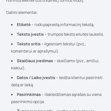
norimus elementus iš kairės į formos vidurį.
Galimi elementai:
Etiketė
– rodo paprastą informacinį tekstą.
Teksto įvestis
– trumpos teksto eilutės laukelis.
Teksto sritis
– ilgesniam tekstui (pvz.,
komentarui ar aprašymui).
Skaičiaus įvedimas
– skaičiams (pvz., amžiui,
kiekiui).
Datos / Laiko įvestis
– leidžia klientui pasirinkti
datą ar laiką.
Pasirinkimas
– išskleidžiamas sąrašas su viena
pasirinkimo opcija.