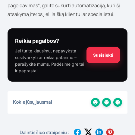
pageidavimas“, galite sukurti automatizaciją, kuri šį
atsakymą įterps į el. laišką klientui ar specialistui.
Reikia pagalbos?
Jei turite klausimų, nepavyksta
Susisiekti
susitvarkyti ar reikia patarimo –
parašykite mums. Padėsime greitai
ir paprastai.
Kokie jūsų jausmai
Dalintis šiuo straipsniu :