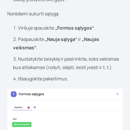
Norėdami sukurti sąlygą:
Viršuje spauskite
„Formos sąlygos“
.
Paspauskite
„Nauja sąlyga“
ir
„Naujas
veiksmas“
.
Nustatykite taisyklę ir pasirinkite, koks veiksmas
bus atliekamas (rodyti, slėpti, leisti įvesti ir t. t.).
Išsaugokite pakeitimus.