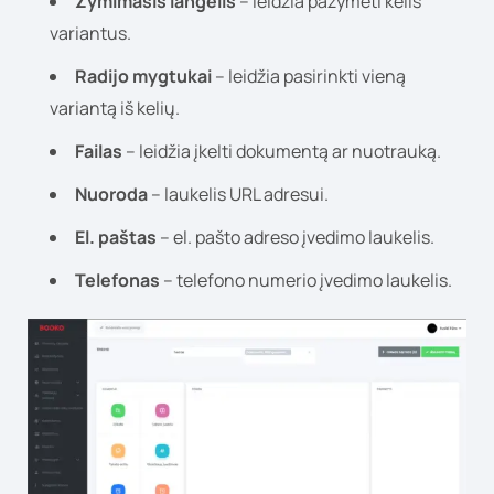
Žymimasis langelis
– leidžia pažymėti kelis
variantus.
Radijo mygtukai
– leidžia pasirinkti vieną
variantą iš kelių.
Failas
– leidžia įkelti dokumentą ar nuotrauką.
Nuoroda
– laukelis URL adresui.
El. paštas
– el. pašto adreso įvedimo laukelis.
Telefonas
– telefono numerio įvedimo laukelis.