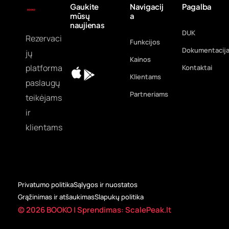
Gaukite
Navigacij
Pagalba
mūsų
a
naujienas
DUK
Rezervaci
Funkcijos
Dokumentacij
jų
Kainos
platforma
Kontaktai
Klientams
paslaugų
Partneriams
teikėjams
ir
klientams
Privatumo politika
Sąlygos ir nuostatos
Grąžinimas ir atšaukimas
Slapukų politika
© 2026 BOOKO | Sprendimas: ScalePeak.lt