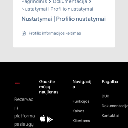
Pagrindinis
Dokumentacija
Nustatymai | Profilio nustatymai
Nustatymai | Profilio nustatymai
Profilio informacijos keitimas
Gaukite
Navigacij
Pagalba
mūsų
a
naujienas
DUK
Rezervaci
Funkcijos
Dokumentacij
jų
Kainos
platforma
Kontaktai
Klientams
paslaugų